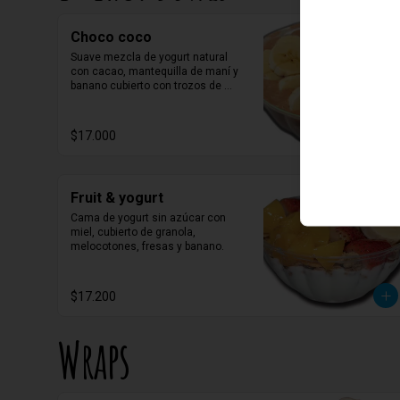
Choco coco
Suave mezcla de yogurt natural 
con cacao, mantequilla de maní y 
banano cubierto con trozos de 
banano, coco y almendras.
$17.000
Fruit & yogurt
Cama de yogurt sin azúcar con 
miel, cubierto de granola, 
melocotones, fresas y banano.
$17.200
Wraps