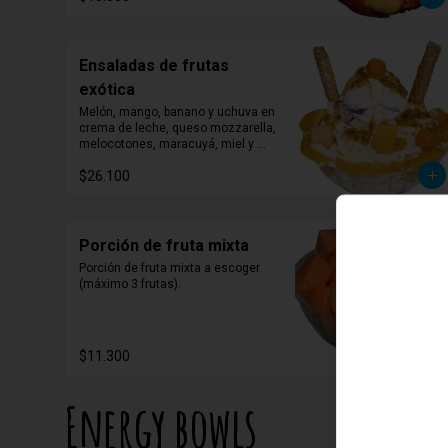
Ensaladas de frutas
exótica
Melón, mango, banano y uchuva en 
crema de leche, queso mozzarella, 
melocotones, maracuyá, miel y 
barquillos.
$26.100
Porción de fruta mixta
Porción de fruta mixta a escoger 
(máximo 3 frutas).
$11.300
Energy bowls