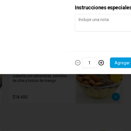
Instrucciones especiale
Chunky funky
Batido con helado de banano y 
fresas, cubierto con granola y 
trozos de fresas y banano.
$17.300
Agregar
Mango rush
Cama de nuestra crema de mango 
cubierta con almendras, semillas 
de chia y trozos de mango.
$18.400