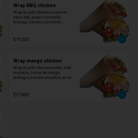
Wrap BBQ chicken
Wrap de pollo desmenuzado en 
salsa bbq, queso mozarella, 
lechuga, tomate y pimentón 
envueltos en una suave tortilla.
$19.200
Wrap mango chicken
Wrap de pollo desmenuzado, miel 
mostaza, trozos de mango, 
lechuga y tomate envueltos en una 
suave tortilla.
$17.800