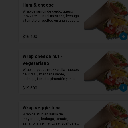
Ham & cheese
Wrap de jamón de cerdo, queso 
mozzarella, miel mostaza, lechuga 
y tomate envueltos en una suave 
tortilla.
$16.400
Wrap cheese nut -
vegetariano
Wrap de queso mozzarella, nueces 
del Brasil, manzana verde, 
lechuga, tomate, pimentón y miel 
dentro de una suave tortilla.
$19.600
Wrap veggie tuna
Wrap de atún en salsa de 
mayonesa, lechuga, tomate, 
zanahoria y pimentón envueltos en 