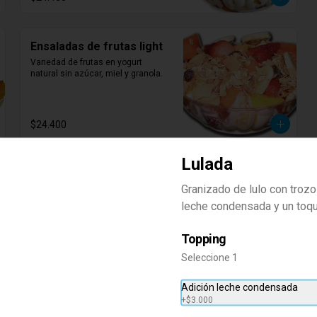
Ensaladas de frutas light
Variedad de frutas en yogurt 
natural sin azúcar, miel y granola.
$24.400
Lulada
Granizado de lulo con trozo
leche condensada y un toqu
Topping
Seleccione 1
Adición leche condensada
+
$3.000