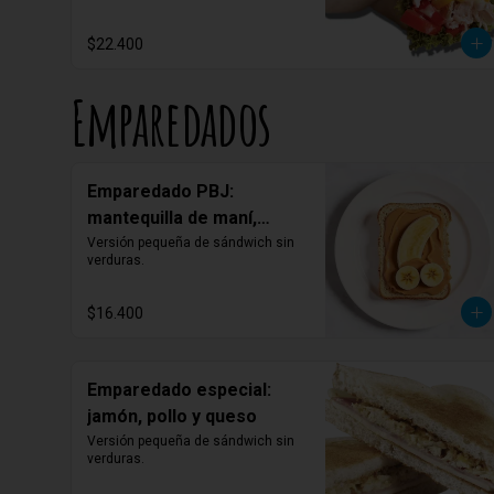
una suave tortilla.
$22.400
Emparedados
Emparedado PBJ:
mantequilla de maní,
mermelada y banano
Versión pequeña de sándwich sin 
verduras.
$16.400
Emparedado especial:
jamón, pollo y queso
Versión pequeña de sándwich sin 
verduras.