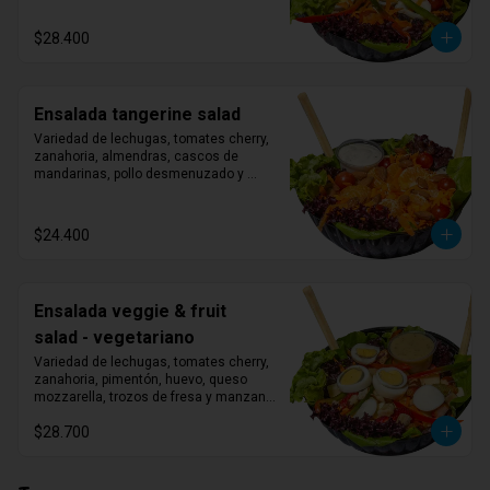
$28.400
Ensalada tangerine salad
Variedad de lechugas, tomates cherry, 
zanahoria, almendras, cascos de 
mandarinas, pollo desmenuzado y 
aderezo ranch.
$24.400
Ensalada veggie & fruit
salad - vegetariano
Variedad de lechugas, tomates cherry, 
zanahoria, pimentón, huevo, queso 
mozzarella, trozos de fresa y manzana, 
nueces del Brasil y vinagreta de 
$28.700
albahaca.