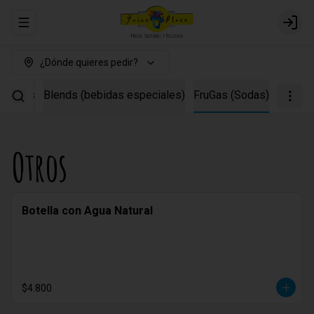
Abrir menu de navegación
Login
¿Dónde quieres pedir?
inados
Blends (bebidas especiales)
FruGas (Sodas)
Otros
Botella con Agua Natural
$4.800