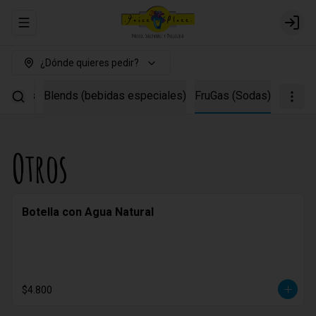
Abrir menu de navegación
Login
¿Dónde quieres pedir?
inados
Blends (bebidas especiales)
FruGas (Sodas)
Otros
Botella con Agua Natural
$4.800