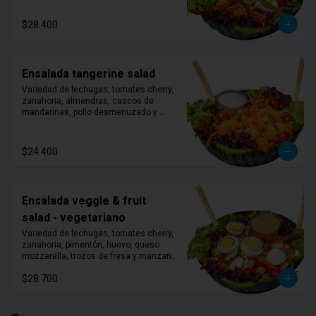
$28.400
Ensalada tangerine salad
Variedad de lechugas, tomates cherry, 
zanahoria, almendras, cascos de 
mandarinas, pollo desmenuzado y 
aderezo ranch.
$24.400
Ensalada veggie & fruit
salad - vegetariano
Variedad de lechugas, tomates cherry, 
zanahoria, pimentón, huevo, queso 
mozzarella, trozos de fresa y manzana, 
nueces del Brasil y vinagreta de 
$28.700
albahaca.