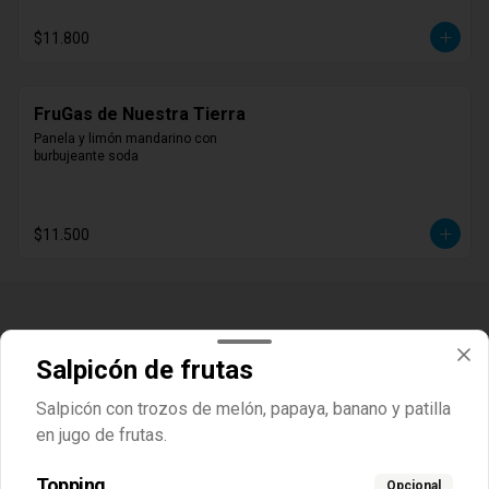
$11.800
FruGas de Nuestra Tierra
Panela y limón mandarino con 
burbujeante soda
$11.500
Salpicón de frutas
Salpicón con trozos de melón, papaya, banano y patilla
en jugo de frutas.
Topping
Opcional